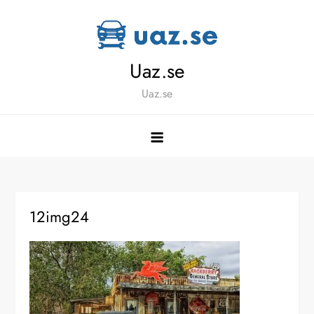
Skip
to
content
Uaz.se
Uaz.se
12img24