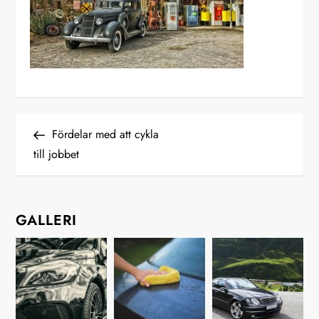
I
Previous
Fördelar med att cykla
Post
till jobbet
n
l
GALLERI
ä
g
g