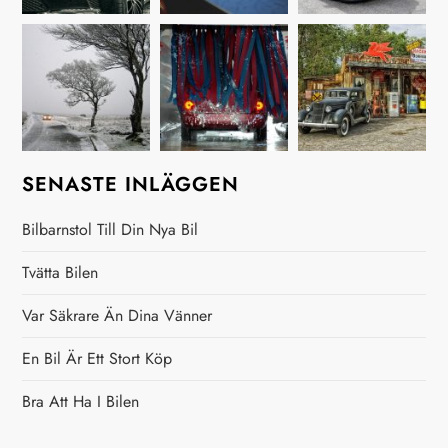
s
n
a
v
SENASTE INLÄGGEN
i
Bilbarnstol Till Din Nya Bil
g
Tvätta Bilen
e
Var Säkrare Än Dina Vänner
r
En Bil Är Ett Stort Köp
i
Bra Att Ha I Bilen